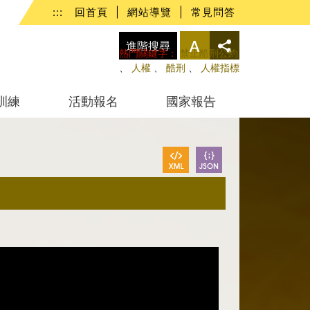
:::
回首頁
|
網站導覽
|
常見問答
進階搜尋
熱門關鍵字：
禁止酷刑公約
、
人權
、
酷刑
、
人權指標
訓練
活動報名
國家報告