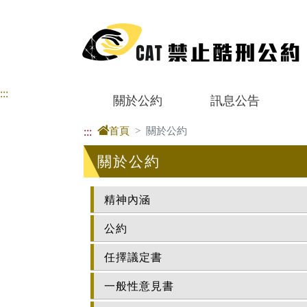
進入內容區塊
:::
關於公約
訊息公告
首頁
關於公約
:::
關於公約
精神內涵
公約
任擇議定書
一般性意見書