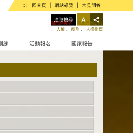
:::
回首頁
|
網站導覽
|
常見問答
進階搜尋
熱門關鍵字：
禁止酷刑公約
、
人權
、
酷刑
、
人權指標
訓練
活動報名
國家報告