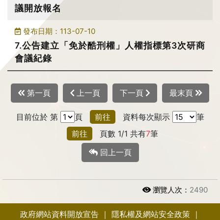
議開放報名
發布日期：113-07-10
7.公告建立「免於酷刑權」人權指標第3次研商
會議紀錄
第一頁
上一頁
下一頁
最末頁
目前位於 第
頁
前往
資料每次顯示
筆
前往
頁數 1/1 共有
7
筆
回上一頁
瀏覽人次：
2490
政府網站資料開放宣告
｜
隱私權及網站安全政策
｜